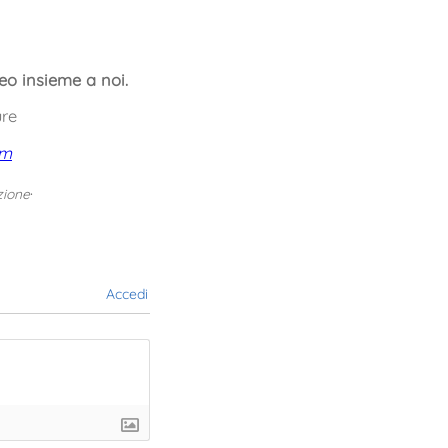
eo insieme a noi.
ure
om
.
zione
Accedi