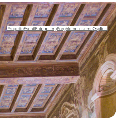
Progetto
Eventi
Fotogallery
Preghiamo insieme
Ospitaci